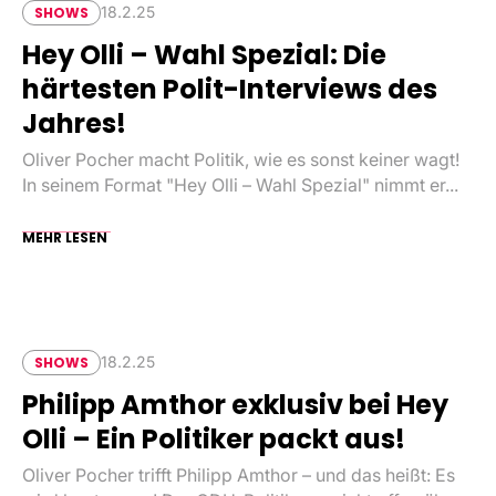
18.2.25
SHOWS
Hey Olli – Wahl Spezial: Die
härtesten Polit-Interviews des
Jahres!
Oliver Pocher macht Politik, wie es sonst keiner wagt!
In seinem Format "Hey Olli – Wahl Spezial" nimmt er...
MEHR LESEN
18.2.25
SHOWS
Philipp Amthor exklusiv bei Hey
Olli – Ein Politiker packt aus!
Oliver Pocher trifft Philipp Amthor – und das heißt: Es