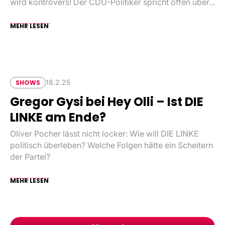
wird kontrovers! Der CDU-Politiker spricht offen über...
MEHR LESEN
18.2.25
SHOWS
Gregor Gysi bei Hey Olli – Ist DIE
LINKE am Ende?
‍Oliver Pocher lässt nicht locker: Wie will DIE LINKE
politisch überleben? Welche Folgen hätte ein Scheitern
der Partei?
MEHR LESEN