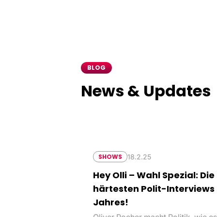
BLOG
News & Updates
18.2.25
SHOWS
Hey Olli – Wahl Spezial: Die
härtesten Polit-Interviews
Jahres!
Oliver Pocher macht Politik, wie e