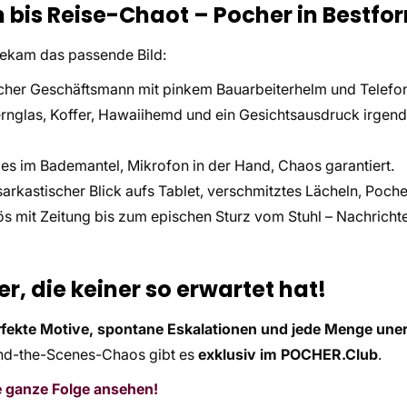
bis Reise-Chaot – Pocher in Bestfo
bekam das passende Bild:
cher Geschäftsmann mit pinkem Bauarbeiterhelm und Telefon
rnglas, Koffer, Hawaiihemd und ein Gesichtsausdruck irge
es im Bademantel, Mikrofon in der Hand, Chaos garantiert.
sarkastischer Blick aufs Tablet, verschmitztes Lächeln, Poche
ös mit Zeitung bis zum epischen Sturz vom Stuhl – Nachric
er, die keiner so erwartet hat!
rfekte Motive, spontane Eskalationen und jede Menge un
ind-the-Scenes-Chaos gibt es
exklusiv im POCHER.Club
.
e ganze Folge ansehen!