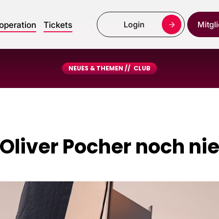
Login
Mitgl
operation
Tickets
NEUES & THEMEN //
CLUB
 Oliver Pocher noch n